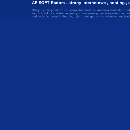
APISOFT Radom - strony internetowe , hosting ,
"Pasja i profesjonalizm" - to słowa które najlepiej określają charakter i pro
się nimi podczas codziennej pracy sukcesywnie powyższamy standard świ
zadowolenie naszych klientów, dając nam ogromną satysfakcję z realiza